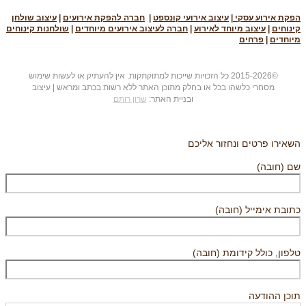
הפקת אירוע עסקי
|
עיצוב אירועי קונספט
|
חברה להפקת אירועים
|
עיצוב שולחן
קינוחים
|
עיצוב מיוחד לאירוע
|
חברה לעיצוב אירועים מיוחדים
|
שולחנות קינוחים
מיוחדים
|
פרחים
©2015-2026 כל הזכויות שייכות למתוקתקות. אין להעתיק או לעשות שימוש
מסחרי כלשהו בכל או בחלק מתוכן האתר ללא רשות בכתב ומראש | עיצוב
ובניית האתר:
שרון רותם
השאירו פרטים ונחזור אליכם
שם (חובה)
כתובת אימייל (חובה)
טלפון, כולל קידומת (חובה)
תוכן ההודעה