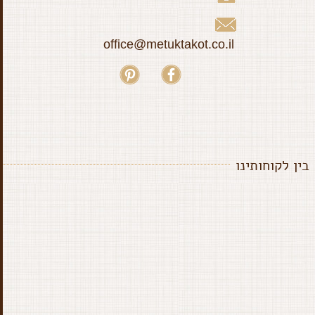
office@metuktakot.co.il
בין לקוחותינו