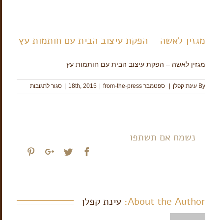
מגזין לאשה – הפקת עיצוב הבית עם חותמות עץ
מגזין לאשה – הפקת עיצוב הבית עם חותמות עץ
על
By
עינת קפלן
|
ספטמבר 18th, 2015
from-the-press
|
|
סגור לתגובות
מגזין
לאשה
–
הפקת
עיצוב
נשמח אם תשתפו
הבית
עם
interest
Google+
Twitter
Facebook
חותמות
עץ
About the Author:
עינת קפלן